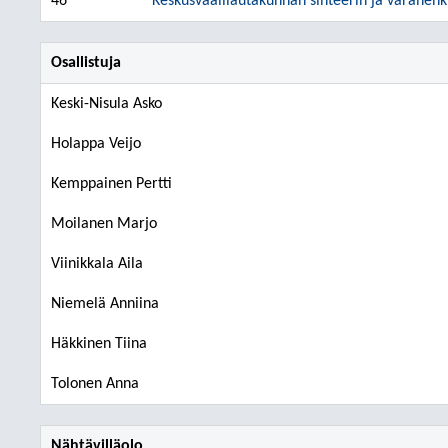
46
Keskusvaalilautakunnan sihteerin ja varahenk
Osallistuja
Keski-Nisula Asko
Holappa Veijo
Kemppainen Pertti
Moilanen Marjo
Viinikkala Aila
Niemelä Anniina
Häkkinen Tiina
Tolonen Anna
Nähtävilläolo