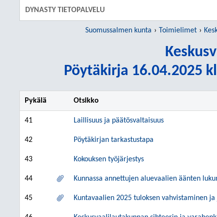
SIIRRY S
DYNASTY TIETOPALVELU
Suomussalmen kunta
Toimielimet
Kes
Keskusv
Pöytäkirja 16.04.2025 kl
Pykälä
Otsikko
41
Laillisuus ja päätösvaltaisuus
42
Pöytäkirjan tarkastustapa
43
Kokouksen työjärjestys
44
Kunnassa annettujen aluevaalien äänten luk
45
Kuntavaalien 2025 tuloksen vahvistaminen ja 