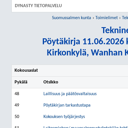
SIIRRY S
DYNASTY TIETOPALVELU
Suomussalmen kunta
Toimielimet
Tek
Teknin
Pöytäkirja 11.06.2026 k
Kirkonkylä, Wanhan K
Kokousasiat
Pykälä
Otsikko
48
Laillisuus ja päätösvaltaisuus
49
Pöytäkirjan tarkastustapa
50
Kokouksen työjärjestys