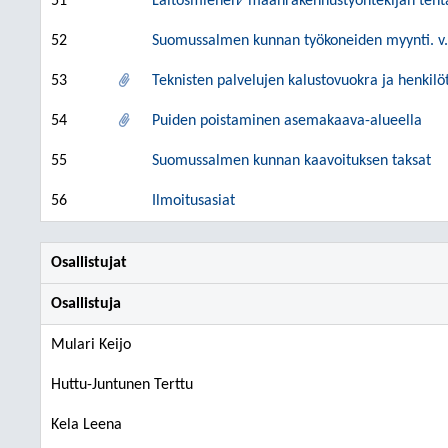
51
Laitosmiehen⁄ maanrakennustyöntekijän teht
52
Suomussalmen kunnan työkoneiden myynti. v
53
Teknisten palvelujen kalustovuokra ja henkil
54
Puiden poistaminen asemakaava-alueella
55
Suomussalmen kunnan kaavoituksen taksat
56
Ilmoitusasiat
Osallistujat
Osallistuja
Mulari Keijo
Huttu-Juntunen Terttu
Kela Leena