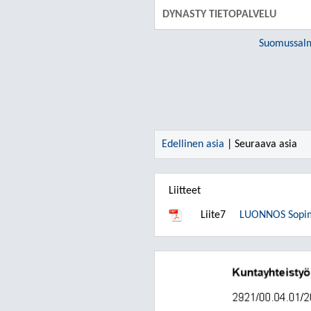
DYNASTY TIETOPALVELU
Suomussal
Edellinen asia
| Seuraava asia
Liitteet
Liite7
LUONNOS Sopim