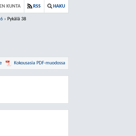
EN KUNTA
RSS
HAKU
26
Pykälä 38
e
Kokousasia PDF-muodossa