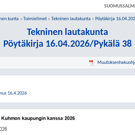
SIIRRY SUORAAN PÄÄSISÄLTÖÖN
SUOMUSSALM
men kunta
Toimielimet
Tekninen lautakunta
Pöytäkirja 16.04.20
Tekninen lautakunta
Pöytäkirja 16.04.2026/Pykälä 38
Muutoksenhakuohj
us 16.4.2026