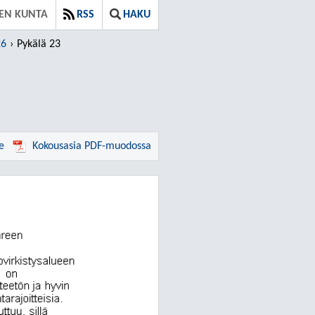
EN KUNTA
RSS
HAKU
26
Pykälä 23
e
Kokousasia PDF-muodossa