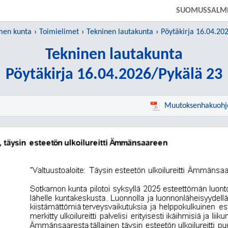
SIIRRY SUORAAN PÄÄSISÄLTÖÖN
SUOMUSSALM
men kunta
Toimielimet
Tekninen lautakunta
Pöytäkirja 16.04.20
Tekninen lautakunta
Pöytäkirja 16.04.2026/Pykälä 23
Muutoksenhakuohj